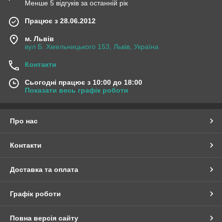
зькою
Менше 5 відгуків за останній рік
.
Працює з 28.06.2012
м. Львів
вул Б. Хмельницького 153, Львів, Україна
Контакти
Сьогодні працює з 10:00 до 18:00
Показати весь графік роботи
Volvo 300
Популярна модель, що виділяється підвищеною
продуктивністю (потужність 170 кВт при обертах
Про нас
1800 об/хв) і низькою витратою палива (економія 7-
10%).
Контакти
Доставка та оплата
Графік роботи
Повна версія сайту