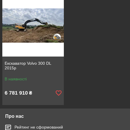
оформленням, готові до тривалого
партнерства на території України.
До каталогу
Яка техніка користується
Екскаватор Volvo 300 DL
підвищеним попитом
2015р
В наявності
6 781 910
₴
Про нас
я
ість
Рейтинг не сформований